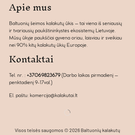
Apie mus
Baltuonių šeimos kalakutų ūkis – tai viena iš seniausių
ir tvariausių paukštininkystės ekosistemų Lietuvoje.
Mūsų ūkyje paukščiai gyvena oriau, laisviau ir sveikiau
nei 90% kitų kalakutų ūkių Europoje.
Kontaktai
Tel. nr. :
+37069823679
(Darbo laikas pirmadienį –
penktadienį 9-17val.)
El. paštu: komercija@kalakutai.lt
Visos teisės saugomos © 2026 Baltuonių kalakutų