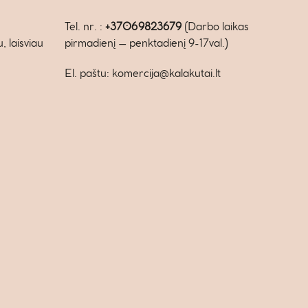
Tel. nr. :
+37069823679
(Darbo laikas
 laisviau
pirmadienį – penktadienį 9-17val.)
El. paštu: komercija@kalakutai.lt