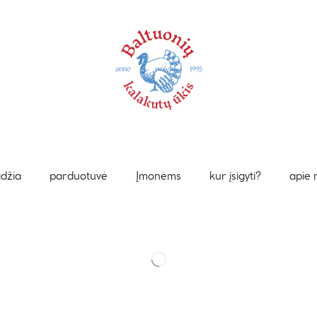
džia
parduotuvė
Įmonėms
kur įsigyti?
apie