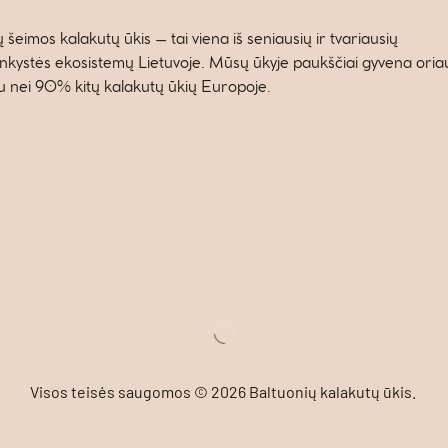
 šeimos kalakutų ūkis – tai viena iš seniausių ir tvariausių
nkystės ekosistemų Lietuvoje. Mūsų ūkyje paukščiai gyvena oriau,
au nei 90% kitų kalakutų ūkių Europoje.
Visos teisės saugomos © 2026 Baltuonių kalakutų ūkis.