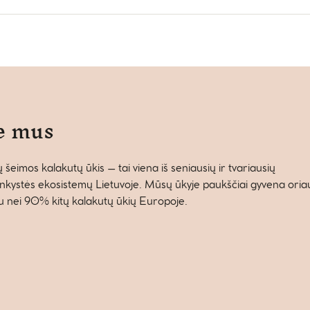
e mus
 šeimos kalakutų ūkis – tai viena iš seniausių ir tvariausių
nkystės ekosistemų Lietuvoje. Mūsų ūkyje paukščiai gyvena oriau,
au nei 90% kitų kalakutų ūkių Europoje.