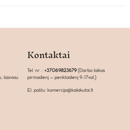
Kontaktai
Tel. nr. :
+37069823679
(Darbo laikas
 laisviau
pirmadienį – penktadienį 9-17val.)
El. paštu: komercija@kalakutai.lt