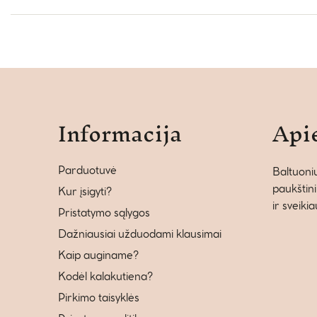
Informacija
Api
Parduotuvė
Baltuonių
paukštini
Kur įsigyti?
ir sveiki
Pristatymo sąlygos
Dažniausiai užduodami klausimai
Kaip auginame?
Kodėl kalakutiena?
Pirkimo taisyklės