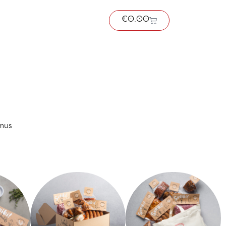
€
0.00
 mus