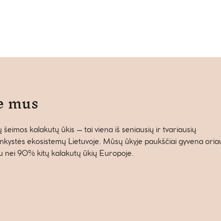
e mus
 šeimos kalakutų ūkis – tai viena iš seniausių ir tvariausių
nkystės ekosistemų Lietuvoje. Mūsų ūkyje paukščiai gyvena oriau,
au nei 90% kitų kalakutų ūkių Europoje.