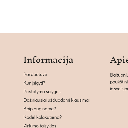
Informacija
Api
Parduotuvė
Baltuonių
paukštini
Kur įsigyti?
ir sveiki
Pristatymo sąlygos
Dažniausiai užduodami klausimai
Kaip auginame?
Kodėl kalakutiena?
Pirkimo taisyklės