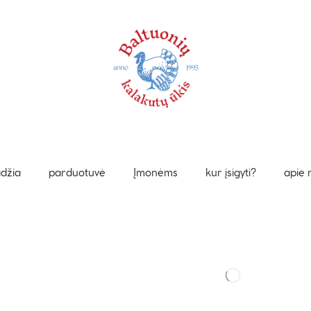
džia
parduotuvė
Įmonėms
kur įsigyti?
apie