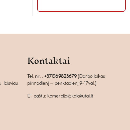
Kontaktai
Tel. nr. :
+37069823679
(Darbo laikas
 laisviau
pirmadienį – penktadienį 9-17val.)
El. paštu: komercija@kalakutai.lt